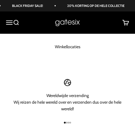
Naar inhoud
BLACK FRIDAY SALE!
20% KORTING OP DE HELE COLLECTIE
Gate Six
Menu
Zoeken
Winke
Winkellocaties
Wereldwijde verzending
Wij reizen de hele wereld over en verzenden dus over de hele
wereld!
Naar artikel 1
Naar artikel 2
Naar artikel 3
Naar artikel 4