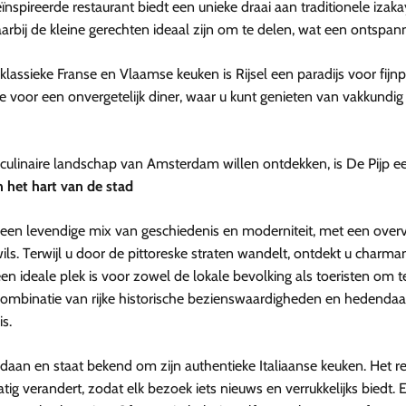
ïnspireerde restaurant biedt een unieke draai aan traditionele izakay
rbij de kleine gerechten ideaal zijn om te delen, wat een ontspann
lassieke Franse en Vlaamse keuken is Rijsel een paradijs voor fij
e voor een onvergetelijk diner, waar u kunt genieten van vakkundi
e culinaire landschap van Amsterdam willen ontdekken, is De Pijp e
n het hart van de stad
en levendige mix van geschiedenis en moderniteit, met een overv
s. Terwijl u door de pittoreske straten wandelt, ontdekt u charman
een ideale plek is voor zowel de lokale bevolking als toeristen o
 combinatie van rijke historische bezienswaardigheden en hedendaag
s.
Jordaan en staat bekend om zijn authentieke Italiaanse keuken. Het r
verandert, zodat elk bezoek iets nieuws en verrukkelijks biedt. El