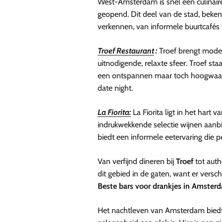
West-Amsterdam is snel een culinai
geopend. Dit deel van de stad, beken
verkennen, van informele buurtcafés t
Troef Restaurant
:
Troef brengt moder
uitnodigende, relaxte sfeer. Troef s
een ontspannen maar toch hoogwaardig
date night.
La Fiorita:
La Fiorita ligt in het har
indrukwekkende selectie wijnen aan
biedt een informele eetervaring die p
Van verfijnd dineren bij
Troef
tot authe
dit gebied in de gaten, want er vers
Beste bars voor drankjes in Amster
Het nachtleven van Amsterdam biedt a