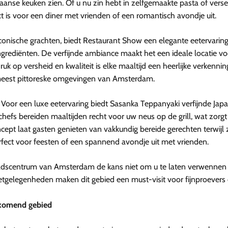
iaanse keuken zien. Of u nu zin ​​hebt in zelfgemaakte pasta of vers
ect is voor een diner met vrienden of een romantisch avondje uit.
conische grachten, biedt Restaurant Show een elegante eetervarin
grediënten. De verfijnde ambiance maakt het een ideale locatie v
uk op versheid en kwaliteit is elke maaltijd een heerlijke verkenn
 meest pittoreske omgevingen van Amsterdam.
Voor een luxe eetervaring biedt Sasanka Teppanyaki verfijnde Ja
chefs bereiden maaltijden recht voor uw neus op de grill, wat zorg
cept laat gasten genieten van vakkundig bereide gerechten terwijl
rfect voor feesten of een spannend avondje uit met vrienden.
tadscentrum van Amsterdam de kans niet om u te laten verwennen 
eetgelegenheden maken dit gebied een must-visit voor fijnproevers
pkomend gebied