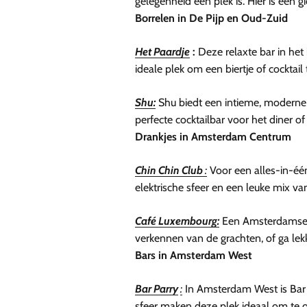
gelegenheid een plek is. Hier is een 
Borrelen in De Pijp en Oud-Zuid
Het Paardje
:
Deze relaxte bar in het 
ideale plek om een ​​biertje of cockta
Shu:
Shu biedt een intieme, moderne s
perfecte cocktailbar voor het diner of
Drankjes in Amsterdam Centrum
Chin Chin Club
:
Voor een alles-in-één
elektrische sfeer en een leuke mix va
Café Luxembourg:
Een Amsterdamse kl
verkennen van de grachten, of ga lekk
Bars in Amsterdam West
Bar Parry
:
In Amsterdam West is Bar P
sfeer maken deze plek ideaal om te 