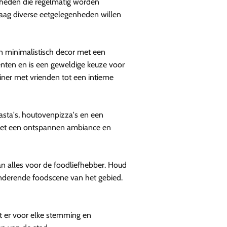
heden die regelmatig worden
raag diverse eetgelegenheden willen
n minimalistisch decor met een
ënten en is een geweldige keuze voor
iner met vrienden tot een intieme
asta's, houtovenpizza's en een
 met een ontspannen ambiance en
n alles voor de foodliefhebber. Houd
randerende foodscene van het gebied.
at er voor elke stemming en