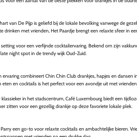
gids voor een aantal van de beste plekken voor drankjes in de buurt
hart van De Pijp is geliefd bij de lokale bevolking vanwege de gez
il te drinken met vrienden, Het Paardje brengt een relaxte sfeer in e
etting voor een verfijnde cocktailervaring. Bekend om zijn vakkundi
 late night spot in de trendy wijk Oud-Zuid.
 ervaring combineert Chin Chin Club drankjes, hapjes en dansen in
n eten en cocktails is het perfect voor een avondje uit met vrienden
assieker in het stadscentrum, Café Luxembourg biedt een tijdloze
er zitten voor een gezellig drankje op deze favoriete lokale plek.
arry een go-to voor relaxte cocktails en ambachtelijke bieren. Vrie
ontspannen met vrienden na een drukke dag.