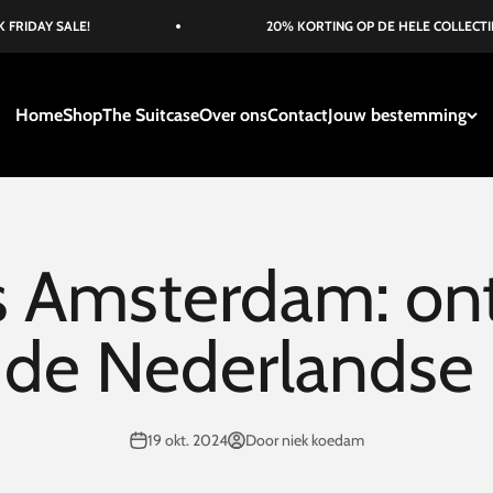
SALE!
20% KORTING OP DE HELE COLLECTIE
Home
Shop
The Suitcase
Over ons
Contact
Jouw bestemming
s Amsterdam: on
 de Nederlandse
19 okt. 2024
Door niek koedam