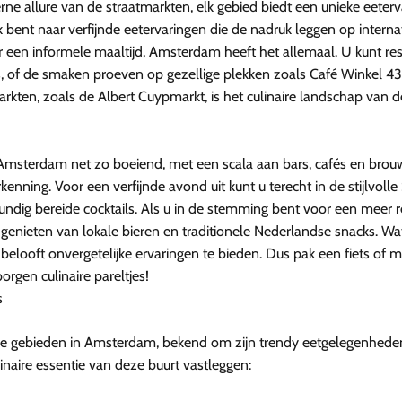
e allure van de straatmarkten, elk gebied biedt een unieke eeter
 bent naar verfijnde eetervaringen die de nadruk leggen op interna
r een informele maaltijd, Amsterdam heeft het allemaal. U kunt re
, of de smaken proeven op gezellige plekken zoals Café Winkel 43, 
markten, zoals de Albert Cuypmarkt, is het culinaire landschap van
Amsterdam net zo boeiend, met een scala aan bars, cafés en brouw
enning. Voor een verfijnde avond uit kunt u terecht in de stijlv
kundig bereide cocktails. Als u in de stemming bent voor een meer r
genieten van lokale bieren en traditionele Nederlandse snacks. Wat
belooft onvergetelijke ervaringen te bieden. Dus pak een fiets o
orgen culinaire pareltjes!
s
e gebieden in Amsterdam, bekend om zijn trendy eetgelegenheden e
linaire essentie van deze buurt vastleggen: