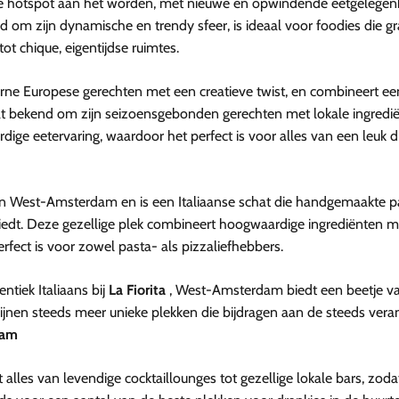
re hotspot aan het worden, met nieuwe en opwindende eetgelegen
d om zijn dynamische en trendy sfeer, is ideaal voor foodies die g
ot chique, eigentijdse ruimtes.
ne Europese gerechten met een creatieve twist, en combineert ee
taat bekend om zijn seizoensgebonden gerechten met lokale ingredi
e eetervaring, waardoor het perfect is voor alles van een leuk d
t van West-Amsterdam en is een Italiaanse schat die handgemaakte p
biedt. Deze gezellige plek combineert hoogwaardige ingrediënten
erfect is voor zowel pasta- als pizzaliefhebbers.
ntiek Italiaans bij
La Fiorita
, West-Amsterdam biedt een beetje va
chijnen steeds meer unieke plekken die bijdragen aan de steeds ve
dam
lles van levendige cocktaillounges tot gezellige lokale bars, zod