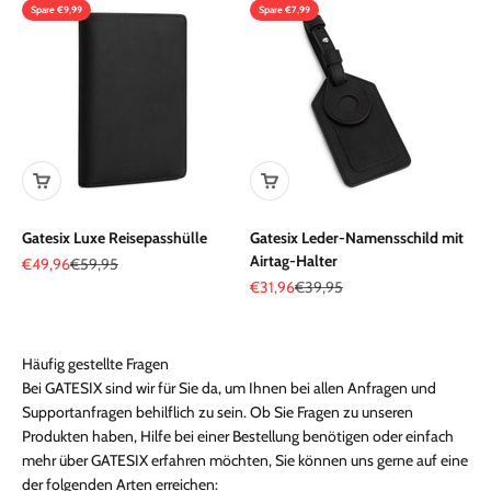
Spare €9,99
Spare €7,99
Gatesix Luxe Reisepasshülle
Gatesix Leder-Namensschild mit
Airtag-Halter
Angebot
Regulärer Preis
€49,96
€59,95
Angebot
Regulärer Preis
€31,96
€39,95
Häufig gestellte Fragen
Bei GATESIX sind wir für Sie da, um Ihnen bei allen Anfragen und
Supportanfragen behilflich zu sein. Ob Sie Fragen zu unseren
Produkten haben, Hilfe bei einer Bestellung benötigen oder einfach
mehr über GATESIX erfahren möchten, Sie können uns gerne auf eine
der folgenden Arten erreichen: