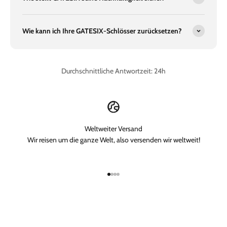
Wie kann ich Ihre GATESIX-Schlösser zurücksetzen?
Durchschnittliche Antwortzeit: 24h
Weltweiter Versand
Wir reisen um die ganze Welt, also versenden wir weltweit!
Gehe zu Element 1
Gehe zu Element 2
Gehe zu Element 3
Gehe zu Element 4