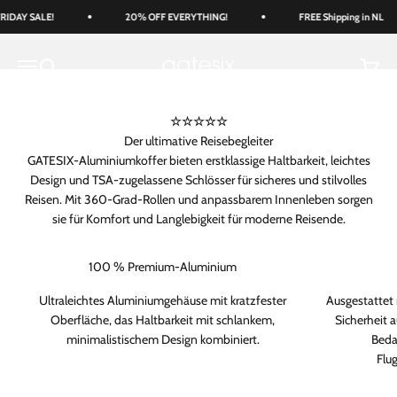
Zum Inhalt springen
SHOP NOW
AY SALE!
20% OFF EVERYTHING!
FREE Shipping in NL
Gate Six
Menü
Suche
Warenk
☆☆☆☆☆
GATESIX-Aluminiumkoffer bieten erstklassige Haltbarkeit, leichtes
Design und TSA-zugelassene Schlösser für sicheres und stilvolles
Reisen. Mit 360-Grad-Rollen und anpassbarem Innenleben sorgen
sie für Komfort und Langlebigkeit für moderne Reisende.
100 % Premium-Aluminium
Ultraleichtes Aluminiumgehäuse mit kratzfester
Ausgestattet
Oberfläche, das Haltbarkeit mit schlankem,
Sicherheit 
minimalistischem Design kombiniert.
Beda
Flu
Bestelle