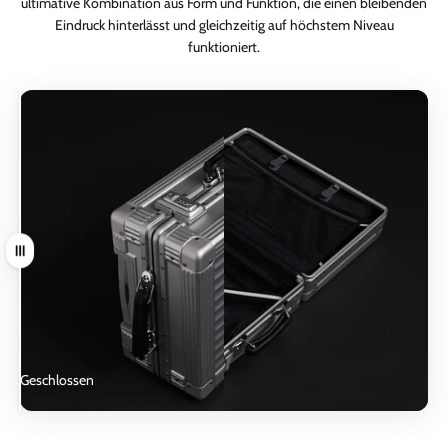
ultimative Kombination aus Form und Funktion, die einen bleibenden
Eindruck hinterlässt und gleichzeitig auf höchstem Niveau
funktioniert.
Ziehen
Geschlossen
Offen