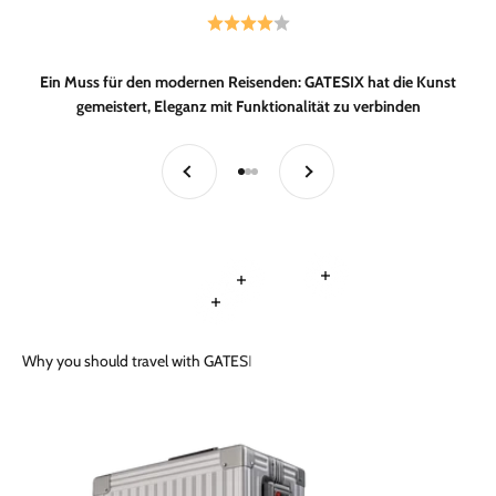
Ein Muss für den modernen Reisenden: GATESIX hat die Kunst
gemeistert, Eleganz mit Funktionalität zu verbinden
Zurück
Vor
Gehe zu Element 1
Gehe zu Element 2
Gehe zu Element 3
Weiterlesen
Weiterlesen
Weiterlesen