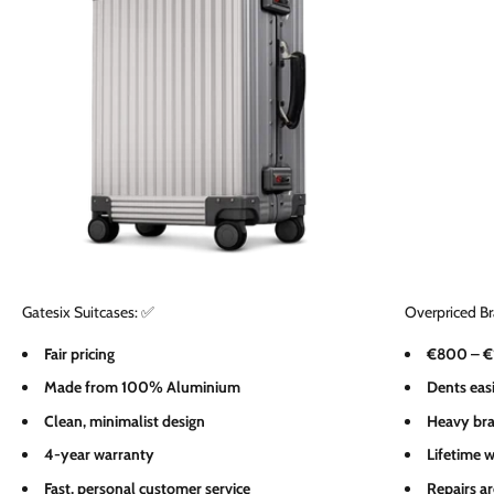
Gatesix Suitcases: ✅
Overpriced B
Fair pricing
€800 – €1
Made from 100% Aluminium
Dents eas
Clean, minimalist design
Heavy bra
4-year warranty
Lifetime 
Fast, personal customer service
Repairs a