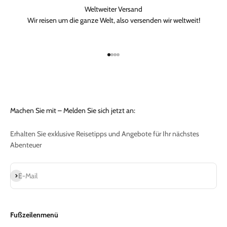
Weltweiter Versand
Wir reisen um die ganze Welt, also versenden wir weltweit!
Gehe zu Element 1
Gehe zu Element 2
Gehe zu Element 3
Gehe zu Element 4
Machen Sie mit – Melden Sie sich jetzt an:
Erhalten Sie exklusive Reisetipps und Angebote für Ihr nächstes
Abenteuer
Abonnieren
E-Mail
Fußzeilenmenü