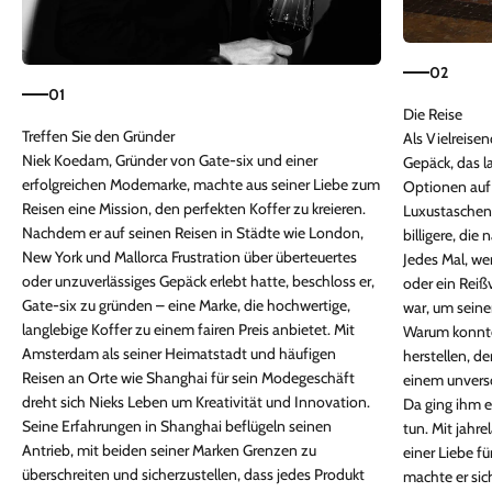
02
01
Als Vielreise
Niek Koedam, Gründer von Gate-six und einer
Gepäck, das la
erfolgreichen Modemarke, machte aus seiner Liebe zum
Optionen auf
Reisen eine Mission, den perfekten Koffer zu kreieren.
Luxustaschen,
Nachdem er auf seinen Reisen in Städte wie London,
billigere, die
New York und Mallorca Frustration über überteuertes
Jedes Mal, we
oder unzuverlässiges Gepäck erlebt hatte, beschloss er,
oder ein Reiß
Gate-six zu gründen – eine Marke, die hochwertige,
war, um seine
langlebige Koffer zu einem fairen Preis anbietet. Mit
Warum konnte
Amsterdam als seiner Heimatstadt und häufigen
herstellen, de
Reisen an Orte wie Shanghai für sein Modegeschäft
einem unvers
dreht sich Nieks Leben um Kreativität und Innovation.
Da ging ihm ei
Seine Erfahrungen in Shanghai beflügeln seinen
tun. Mit jahr
Antrieb, mit beiden seiner Marken Grenzen zu
einer Liebe fü
überschreiten und sicherzustellen, dass jedes Produkt
machte er sic