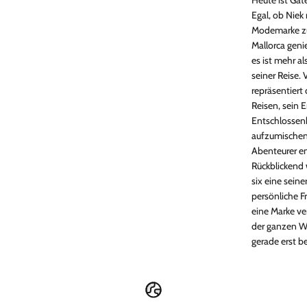
Egal, ob Niek
Modemarke zu 
Mallorca geni
es ist mehr al
seiner Reise.
repräsentiert
Reisen, sein 
Entschlossenh
aufzumischen,
Abenteurer en
Rückblickend 
six eine sein
persönliche F
eine Marke ve
der ganzen Wel
gerade erst b