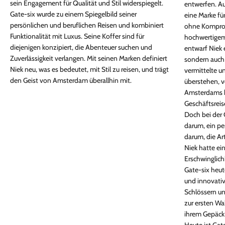
sein Engagement für Qualität und Stil widerspiegelt.
entwerfen. Au
Gate-six wurde zu einem Spiegelbild seiner
eine Marke fü
persönlichen und beruflichen Reisen und kombiniert
ohne Komprom
Funktionalität mit Luxus. Seine Koffer sind für
hochwertigem
diejenigen konzipiert, die Abenteuer suchen und
entwarf Niek e
Zuverlässigkeit verlangen. Mit seinen Marken definiert
sondern auch 
Niek neu, was es bedeutet, mit Stil zu reisen, und trägt
vermittelte u
den Geist von Amsterdam überallhin mit.
überstehen, v
Amsterdams bi
Geschäftsreis
Doch bei der 
darum, ein pe
darum, die Ar
Niek hatte ein
Erschwinglichk
Gate-six heut
und innovati
Schlössern un
zur ersten Wa
ihrem Gepäck
Heute ist Gate